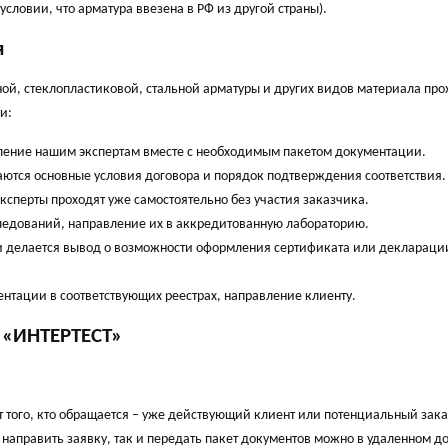
ловии, что арматура ввезена в РФ из другой страны).
я
ой, стеклопластиковой, стальной арматуры и других видов материала про
и:
авление нашим экспертам вместе с необходимым пакетом документации.
аются основные условия договора и порядок подтверждения соответствия.
ксперты проходят уже самостоятельно без участия заказчика.
ледований, направление их в аккредитованную лабораторию.
ии делается вывод о возможности оформления сертификата или деклараци
тации в соответствующих реестрах, направление клиенту.
 «ИНТЕРТЕСТ»
 того, кто обращается – уже действующий клиент или потенциальный зака
направить заявку, так и передать пакет документов можно в удаленном до