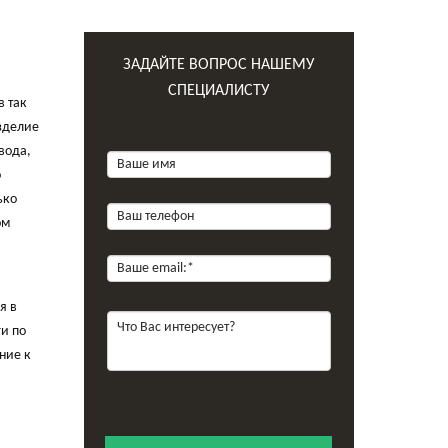
ЗАДАЙТЕ ВОПРОС НАШЕМУ
ы
СПЕЦИАЛИСТУ
в так
Изделие
вода,
о
ько
ом
я в
и по
ние к