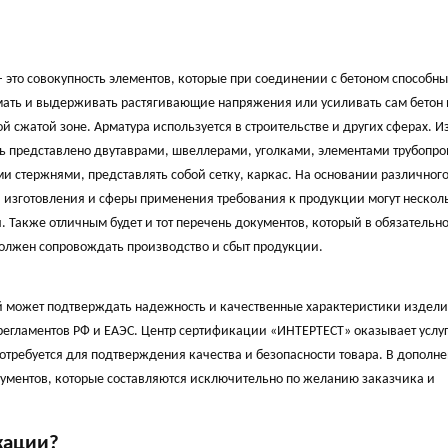
– это совокупность элементов, которые при соединении с бетоном способн
ать и выдерживать растягивающие напряжения или усиливать сам бетон 
й сжатой зоне. Арматура используется в строительстве и других сферах. 
ь представлено двутаврами, швеллерами, уголками, элементами трубопро
и стержнями, представлять собой сетку, каркас. На основании различног
 изготовления и сферы применения требования к продукции могут нескол
я. Также отличным будет и тот перечень документов, который в обязательн
олжен сопровождать производство и сбыт продукции.
ый может подтверждать надежность и качественные характеристики издели
регламентов РФ и ЕАЭС. Центр сертификации «ИНТЕРТЕСТ» оказывает услуг
требуется для подтверждения качества и безопасности товара. В дополне
ментов, которые составляются исключительно по желанию заказчика и
кации?