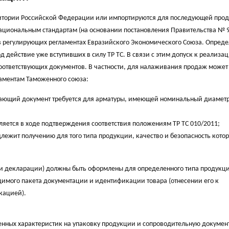
рритории Российской Федерации или импортируются для последующей про
ациональным стандартам (на основании постановления Правительства № 9
ы в регулирующих регламентах Евразийского Экономического Союза. Опред
действие уже вступивших в силу ТР ТС. В связи с этим допуск к реализа
оответствующих документов. В частности, для налаживания продаж может
аментам Таможенного союза:
ждающий документ требуется для арматуры, имеющей номинальный диаметр
яется в ходе подтверждения соответствия положениям ТР ТС 010/2011;
длежит получению для того типа продукции, качество и безопасность котор
ли декларации) должны быть оформлены для определенного типа продукц
одимого пакета документации и идентификации товара (отнесении его к
кацией).
енных характеристик на упаковку продукции и сопроводительную докуме