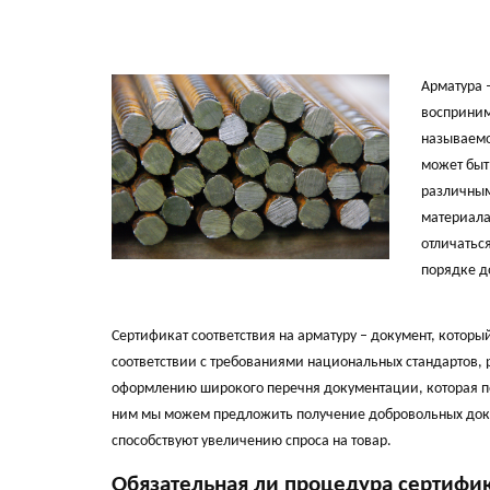
Арматура 
восприним
называемо
может быт
различным
материала
отличатьс
порядке д
Сертификат соответствия на арматуру – документ, котор
соответствии с требованиями национальных стандартов, 
оформлению широкого перечня документации, которая по
ним мы можем предложить получение добровольных доку
способствуют увеличению спроса на товар.
Обязательная ли процедура сертифи