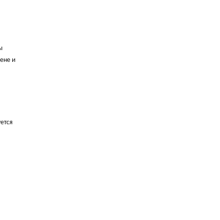
ы
ене и
ется