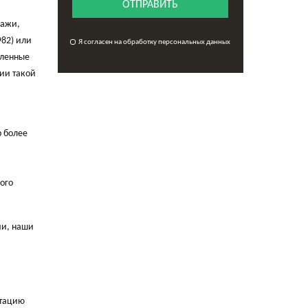
ОТПРАВИТЬ
дажи,
82) или
Я согласен на обработку персональных данных
еленные
ции такой
 более
ого
ии, наши
нтацию