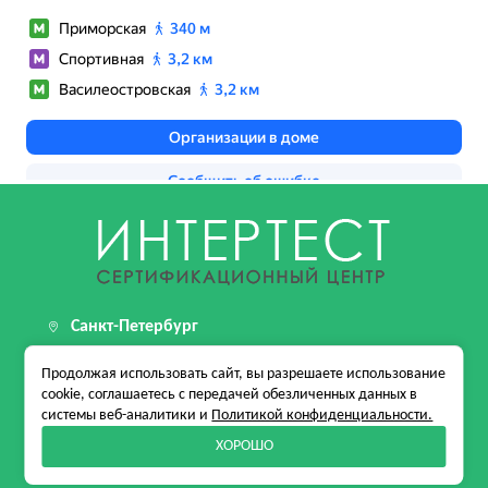
Санкт-Петербург
199155, г. Санкт-Петербург, пер Каховского, д. 12
Продолжая использовать сайт, вы разрешаете использование
стр. 1, помещ. 24-Н
cookie, соглашаетесь с передачей обезличенных данных в
системы веб-аналитики и
Политикой конфиденциальности.
+7 (812) 509-13-53
ХОРОШО
info@intertest.su