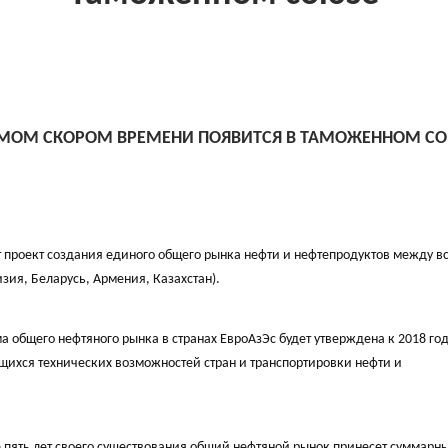
АМОМ СКОРОМ ВРЕМЕНИ ПОЯВИТСЯ В ТАМОЖЕННОМ С
 проект создания единого общего рынка нефти и нефтепродуктов между в
зия, Беларусь, Армения, Казахстан).
 общего нефтяного рынка в странах ЕвроАзЭс будет утверждена к 2018 год
щихся технических возможностей стран и транспортировки нефти и
е пять лет своего существования общий нефтяной рынок принесет суммарн