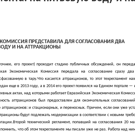
КОМИССИЯ ПРЕДСТАВИЛА ДЛЯ СОГЛАСОВАНИЯ ДВА
ВОДУ И НА АТТРАКЦИОНЫ
(точнее, его проект) проходит стадию публичных обсуждений, он перед
кая Экономическая Комиссия передала на согласование сразу два
сфасованную в тару.
Что касается аттракционов, то этот техрегламент на
дан еще в 2013 году, а в 2014 его проект появился на Едином портале — 
вных актах, над которыми работает Евразийская Экономическая Комисси
сность аттракционов был предоставлен для окончательных согласований
 аттракционов: и стационарных, и переносных. Причем, если они уже ус
аттракционы будут подлежать модернизации в соответствии с новыми тре
атации.
Второй технический регламент, попавший на согласования 20 ма
помнить, что об этом техрегламенте мы писали уже не раз. Работа над ни