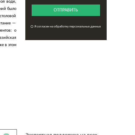
вой воде,
ний было
ОТПРАВИТЬ
столовой
питание —
Я согласен на обработку персональных данных
ентов: о
азийская
же в этом