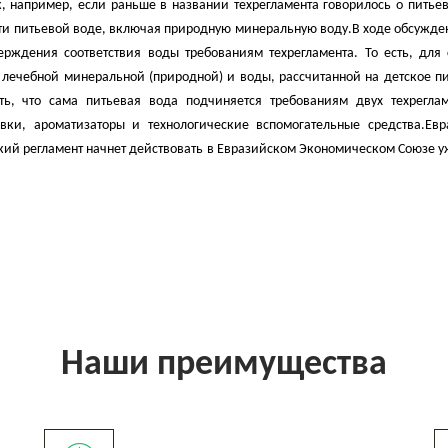
к, например, если раньше в названии техрегламента говорилось о питье
сти питьевой воде, включая природную минеральную воду.
В ходе обсужде
ждения соответствия воды требованиям техрегламента. То есть, для 
я лечебной минеральной (природной) и воды, рассчитанной на детское 
ть, что сама питьевая вода подчиняется требованиям двух техреглам
ки, ароматизаторы и технологические вспомогательные средства.
Евр
кий регламент начнет действовать в Евразийском Экономическом Союзе у
Наши преимущества