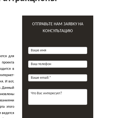
ОТПРАВЬТЕ НАМ ЗАЯВКУ НА
КОНСУЛЬТАЦИЮ
ается для
 проекта
ходится в
интернет-
я. И вот,
.
Данный
тановлены
бованиями
рта этого
м ведется