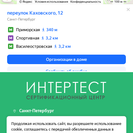
Санкт-Петербург
199155, г. Санкт-Петербург, пер Каховского, д. 12
Продолжая использовать сайт, вы разрешаете использование
стр. 1, помещ. 24-Н
cookie, соглашаетесь с передачей обезличенных данных в