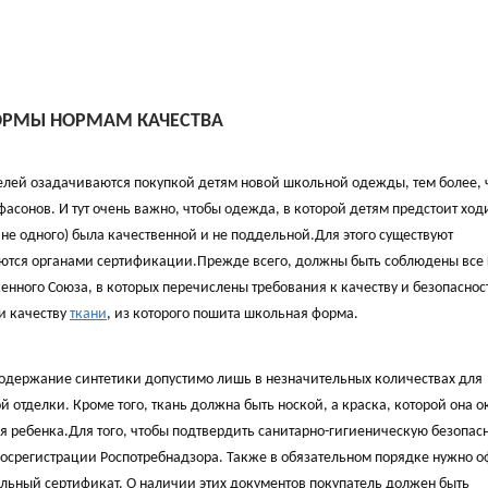
ОРМЫ НОРМАМ КАЧЕСТВА
елей озадачиваются покупкой детям новой школьной одежды, тем более, 
асонов. И тут очень важно, чтобы одежда, в которой детям предстоит ход
 не одного) была качественной и не поддельной.Для этого существуют
ются органами сертификации.Прежде всего, должны быть соблюдены все 
нного Союза, в которых перечислены требования к качеству и безопаснос
 и качеству
ткани
, из которого пошита школьная форма.
а содержание синтетики допустимо лишь в незначительных количествах для
 отделки. Кроме того, ткань должна быть ноской, а краска, которой она 
вья ребенка.Для того, чтобы подтвердить санитарно-гигиеническую безопас
госрегистрации Роспотребнадзора. Также в обязательном порядке нужно 
ьный сертификат. О наличии этих документов покупатель должен быть