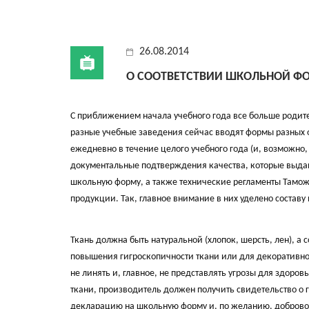
26.08.2014
О СООТВЕТСТВИИ ШКОЛЬНОЙ Ф
С приближением начала учебного года все больше родит
разные учебные заведения сейчас вводят формы разных ф
ежедневно в течение целого учебного года (и, возможно,
документальные подтверждения качества, которые выда
школьную форму, а также технические регламенты Таможе
продукции. Так, главное внимание в них уделено составу
Ткань должна быть натуральной (хлопок, шерсть, лен), 
повышения гигроскопичности ткани или для декоративной
не линять и, главное, не представлять угрозы для здоро
ткани, производитель должен получить свидетельство о 
декларацию на школьную форму и, по желанию, добровол