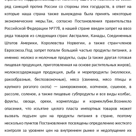
ряд санкций против России со стороны этих государств, в ответ на
которые наша страна также вынуждена была принять некоторые
экономические меры.Так, согласно Постановления правительства
Российской Федерации №778, в нашей стране введен запрет на ввоз
ряда товаров из следующих стран: Австралии, Канады, Соединенных
Штатов Америки, Королевства Норвегии, а также стран-членов
Евросоюза.Под запрет попали большей частью продукты питания, а
именно: молоко и молочные продукты, сыры (а также другая готовая
пищевая продукция, приготовленная на основе растительных жиров),
молокосодержащая продукция, рыба и морепродукты (моллюски,
ракообразные, беспозвоночные), мясо (свинина, мясо птицы и
крупного рогатого скота) — замороженное, копченое, сушеное, в
рассоле, соленое, а также пищевые субпродукты и все виды колбас,
фрукты, овощи, орехи, корнеплоды и корнеклубни.Возникло
опасения, что изъятие целого пласта импортных товаров может
вызвать подъем цен на продукты питания в стране, поэтому
несколько пунктов Постановления посвящены определению жесткого
контроля за уровнем цен на внутреннем рынке и недопущение их