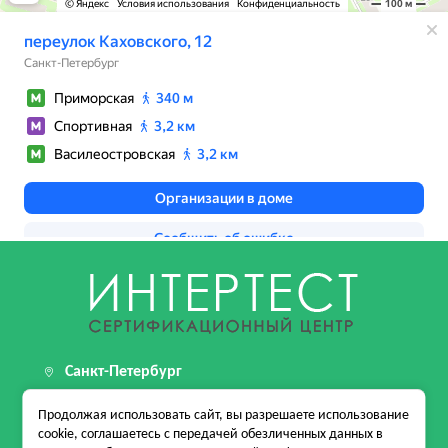
Санкт-Петербург
199155, г. Санкт-Петербург, пер Каховского, д. 12
Продолжая использовать сайт, вы разрешаете использование
стр. 1, помещ. 24-Н
cookie, соглашаетесь с передачей обезличенных данных в