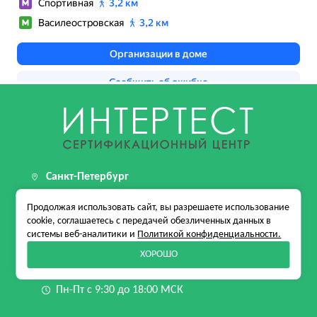
Санкт-Петербург
199155, г. Санкт-Петербург, пер Каховского, д. 12
Продолжая использовать сайт, вы разрешаете использование
стр. 1, помещ. 24-Н
cookie, соглашаетесь с передачей обезличенных данных в
системы веб-аналитики и
Политикой конфиденциальности.
+7 (812) 509-13-53
ХОРОШО
info@intertest.su
Пн-Пт с 9:30 до 18:00 МСК