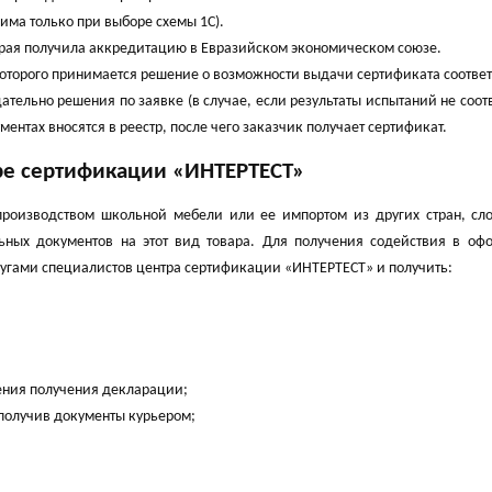
има только при выборе схемы 1С).
орая получила аккредитацию в Евразийском экономическом союзе.
которого принимается решение о возможности выдачи сертификата соответ
тельно решения по заявке (в случае, если результаты испытаний не соот
нтах вносятся в реестр, после чего заказчик получает сертификат.
ре сертификации «ИНТЕРТЕСТ»
роизводством школьной мебели или ее импортом из других стран, сл
ьных документов на этот вид товара. Для получения содействия в оф
угами специалистов центра сертификации «ИНТЕРТЕСТ» и получить:
рения получения декларации;
 получив документы курьером;