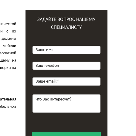
ЗАДАЙТЕ ВОПРОС НАШЕМУ
нической
СПЕЦИАЛИСТУ
зи с их
 должны
й мебели
зопасной
ющему на
оверки на
ательная
ебельной