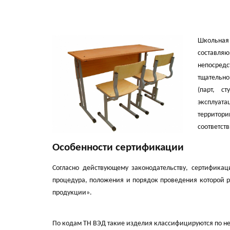
Школьная
составля
непосред
тщательно
(парт, с
эксплуата
территори
соответст
Особенности сертификации
Согласно действующему законодательству, сертификаци
процедура, положения и порядок проведения которой р
продукции».
По кодам ТН ВЭД такие изделия классифицируются по н