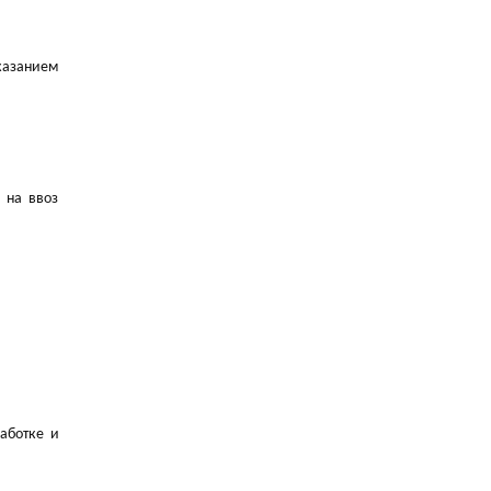
казанием
 на ввоз
работке и