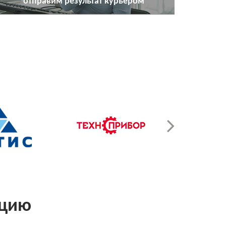
отправим результат курьером
ацию