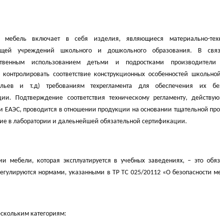
 мебель включает в себя изделия, являющиеся материально-тех
ющей учреждений школьного и дошкольного образования. В свя
ственным использованием детьми и подростками производители
 контролировать соответствие конструкционных особенностей школьно
тульев и т.д) требованиям техрегламента для обеспечения их бе
ции. Подтверждение соответствия техническому регламенту, действу
и ЕАЭС, проводится в отношении продукции на основании тщательной пр
вие в лаборатории и далеьнейшей обязательной сертификации.
и мебели, которая эксплуатируется в учебных заведениях, – это обяз
егулируются нормами, указанными в ТР ТС 025/20112 «О безопасности м
ескольким категориям: