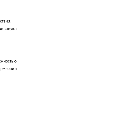
ствия.
ветствуют
ожностью
ормлении