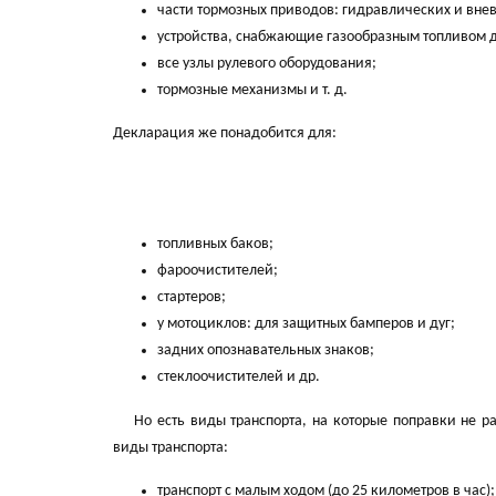
части тормозных приводов: гидравлических и вне
устройства, снабжающие газообразным топливом 
все узлы рулевого оборудования;
тормозные механизмы и т. д.
Декларация же понадобится для:
топливных баков;
фароочистителей;
стартеров;
у мотоциклов: для защитных бамперов и дуг;
задних опознавательных знаков;
стеклоочистителей и др.
Но есть виды транспорта, на которые поправки не рас
виды транспорта:
транспорт с малым ходом (до 25 километров в час);