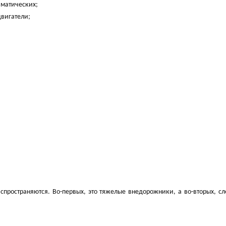
вматических;
двигатели;
пространяются. Во-первых, это тяжелые внедорожники, а во-вторых, с