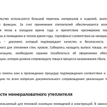
ельстве используется большой перечень материалов и изделий, вып
е функции. За счет применения утеплителей обеспечивается воз
ия тепла в холодное время года и препятствие чрезмерному п
ры в помещении в теплое время года. Сертификат соответствия на минер
ль – документ, который подтверждает качество и безопасность 
ого для утепления стен, кровли. Собираясь наладить выпуск товара, е
изацию, необходимо заранее позаботиться об оформлении обяз
ции, которая должна сопровождать товар в процессе налаживания сбыта.
 помочь вам в прохождении процедур подтверждения соответствия и 
ацию по всем вопросам документального сопровождения реализации т
сти минераловатного утеплителя
пользуемый для тепловой изоляции помещений и конструкций. В зависи