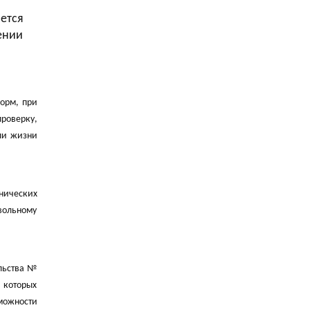
ется
ении
орм, при
проверку,
ли жизни
хнических
вольному
ельства №
 которых
можности