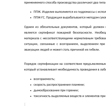
применяемого способа производства различают два типа
ППЖ. Изделие выполняется из гидромассы с испо
ППЖ-ГС. Продукция вырабатывается методом сухог
Одним из обязательных документов, который должен п
является сертификат пожарной безопасности. Необх
материала с несоответствующими нормативным требован
ситуации, связанные с возгоранием, выделением при
эвакуации людей и может стать причиной их гибели.
Порядок сертификации на соответствие предъявляемым
который устанавливает необходимость проведения в лаб
возгораемость;
скорость распространения пламени;
дымообразование при горении;
токсичность выделяемых веществ и элементов при