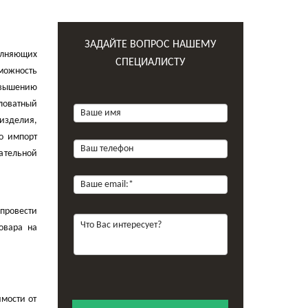
ЗАДАЙТЕ ВОПРОС НАШЕМУ
олняющих
СПЕЦИАЛИСТУ
можность
овышению
аловатный
изделия,
го импорт
ательной
провести
овара на
мости от