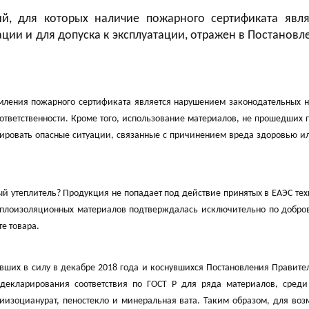
ий, для которых наличие пожарного сертификата явля
ии и для допуска к эксплуатации, отражен в Постановл
рмления пожарного сертификата является нарушением законодательных н
тветственности. Кроме того, использование материалов, не прошедших 
ировать опасные ситуации, связанные с причинением вреда здоровью и
й утеплитель? Продукция не попадает под действие принятых в ЕАЭС те
теплоизоляционных материалов подтверждалась исключительно по добро
е товара.
ивших в силу в декабре 2018 года и коснувшихся Постановления Правит
декларирования соответствия по ГОСТ Р для ряда материалов, среди
иизоцианурат, пеностекло и минеральная вата. Таким образом, для воз