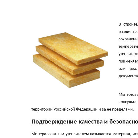
В строит
различны
сохранен
температу
утеплите
применяем
или реал
документа
Мы готовы
консульт
территории Российской Федерации и за ее пределами.
Подтверждение качества и безопасно
Минераловатным утеплителем называется материал, ис