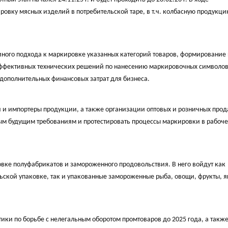
овку мясных изделий в потребительской таре, в т.ч. колбасную продукци
иного подхода к маркировке указанных категорий товаров, формирование
 эффективных технических решений по нанесению маркировочных символов
 дополнительных финансовых затрат для бизнеса.
и и импортеры продукции, а также организации оптовых и розничных прод
ым будущим требованиям и протестировать процессы маркировки в рабоч
вке полуфабрикатов и замороженного продовольствия. В него войдут как
ской упаковке, так и упакованные замороженные рыба, овощи, фрукты, я
ики по борьбе с нелегальным оборотом промтоваров до 2025 года, а также