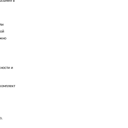
азания в
ли
ной
ужно
ности и
 комплект
р,