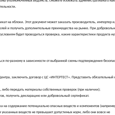
роны уполномоченных ведомств, сможете избежать административного нак
тельности.
кат на яблоки. Этот документ может заказать производитель, импортер и
елей и получить дополнительные преимущества на рынке. При доброволь
условиям будет проводиться проверка, какие характеристики продукта н
ся по-разному в зависимости от выбранной схемы подтверждения безопас
Центра, заключить договор с ЦС «ИНТЕРТЕСТ». Представить обязательный
, либо передать материалы собственных проверок (при наличии);
нтов, получить декларацию или добровольный сертификат.
а на содержание потенциально опасных веществ и компонентов (наприме
ция указанных веществ не превышает допустимых норм, либо они вовсе не