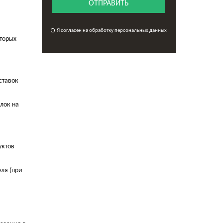
ОТПРАВИТЬ
Я согласен на обработку персональных данных
оторых
ставок
лок на
уктов
ля (при