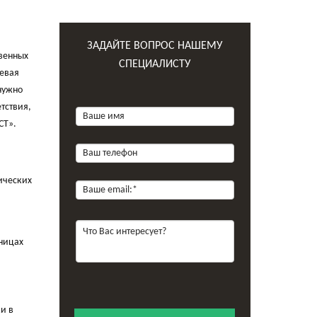
ЗАДАЙТЕ ВОПРОС НАШЕМУ
твенных
СПЕЦИАЛИСТУ
щевая
нужно
тствия,
СТ».
ических
аницах
и в