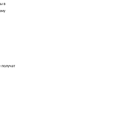
ы в
ому
 получат