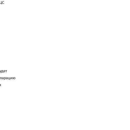
 ЦС
удет
екларацию
я