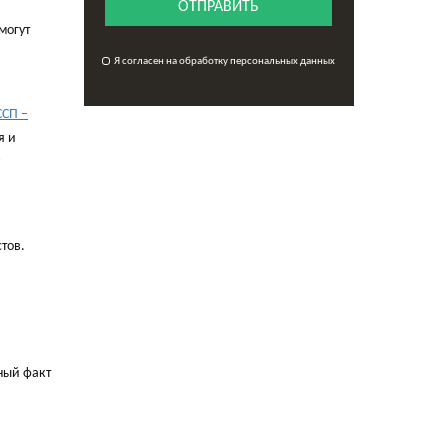
ОТПРАВИТЬ
могут
Я согласен на обработку персональных данных
ССП –
я и
тов.
ный факт