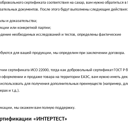
ровольного сертификата соответствия на сахар, вам нужно обратиться в
зательных документов. После этого будут выполнены следующие действия:
лы и доказательства;
укции или конкретной партии;
ведение необходимых исследований и тестов, определены фактические
ебуются для вашей продукции, мы определим при заключении договора.
ичии сертификата ИСО 22000, тогда как добровольный сертификат ГОСТ Р б
ом оформлении и продаже товара на территории ЕАЭС, вам нужно иметь д
использовать для получения дополнительных преимуществ (например, дл
ах и т.д.).
икации, мы окажем вам полную поддержку.
ертификации «ИНТЕРТЕСТ»