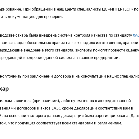
арирование. При обращении в наш Центр специалисты ЦС «ИНТЕРТЕСТ» по
вить документацию для проверки.
водстве сахара была внедрена система контроля качества по стандарту
ХА
ивается свода обязательных правил на всех стадиях изготовления, хранени
тверждающие внедрение этого стандарта, эксперты помогут провести оценку
тверждающий внедрение данной системы на вашем предприятии.
но уточнить при заключении договора и на консультации наших специалис
хар
алам заявителя (при наличии), либо путем тестов в аккредитованной
ованиями договоров и актов ЕАЭС кроме декларации соответствия вам в
й, на основании которого данная декларация была зарегистрирована. Дан
ом, что продукция соответствует всем стандартам и регламентам.